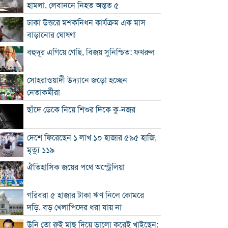
হামলা, লেবাননে নিহত অন্তত ৫
ঢাকা উত্তরে মশকনিধন কার্যক্রম এক মাস
বাড়ানোর ঘোষণা
বহুদূর এগিয়ে গেছি, বিজয় সুনিশ্চিত: ফখরুল
সোহরাওয়ার্দী উদ্যানে জড়ো হচ্ছেন
নেতাকর্মীরা
ছাঁদে ডেকে নিয়ে শিশুর দিকে কু-নজর
দেশে ফিরেছেন ১ লাখ ১০ হাজার ৫৯৫ হাজি,
মৃত্যু ১১৯
ঐতিহাসিক জয়ের পথে অস্ট্রেলিয়া
গরিবরা ৫ হাজার টাকা ঋণ নিলে কোমরে
দড়ি, বড় খেলাপিদের ধরা যায় না
উনি তো রুই মাছ দিয়ে ভালো করেই খাইছেন: