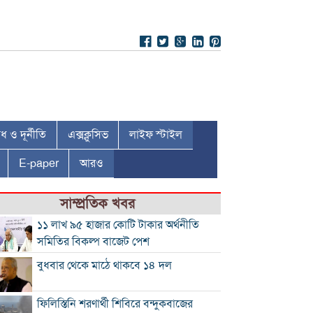
 ও দূর্নীতি
এক্সক্লুসিভ
লাইফ স্টাইল
E-paper
আরও
সাম্প্রতিক খবর
১১ লাখ ৯৫ হাজার কোটি টাকার অর্থনীতি
সমিতির বিকল্প বাজেট পেশ
বুধবার থেকে মাঠে থাকবে ১৪ দল
ফিলিস্তিনি শরণার্থী শিবিরে বন্দুকবাজের