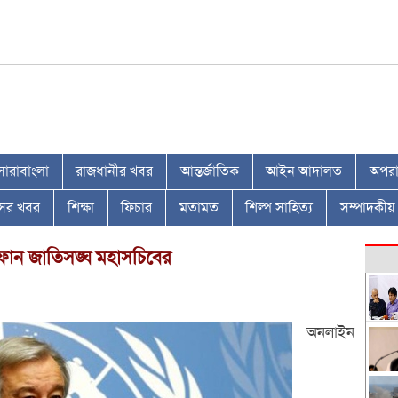
সারাবাংলা
রাজধানীর খবর
আন্তর্জাতিক
আইন আদালত
অপরাধ
াসের খবর
শিক্ষা
ফিচার
মতামত
শিল্প সাহিত্য
সম্পাদকীয়
কে ফোন জাতিসঙ্ঘ মহাসচিবের
অনলাইন