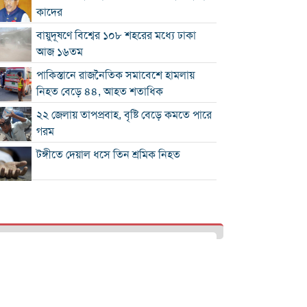
কাদের
বায়ুদূষণে বিশ্বের ১০৮ শহরের মধ্যে ঢাকা
আজ ১৬তম
পাকিস্তানে রাজনৈতিক সমাবেশে হামলায়
নিহত বেড়ে ৪৪, আহত শতাধিক
২২ জেলায় তাপপ্রবাহ, বৃষ্টি বেড়ে কমতে পারে
গরম
টঙ্গীতে দেয়াল ধসে তিন শ্রমিক নিহত
১২ রানে লিড নিয়ে অস্ট্রেলিয়ার ইনিংস শেষ
গলে যাওয়া হিমবাহ থেকে মিলল ৩৭ বছর
আগে নিখোঁজ পর্যটকের মরদেহ
শান্তিপূর্ণ নির্বাচনে রাজনৈতিক সমঝোতার
বিকল্প নেই