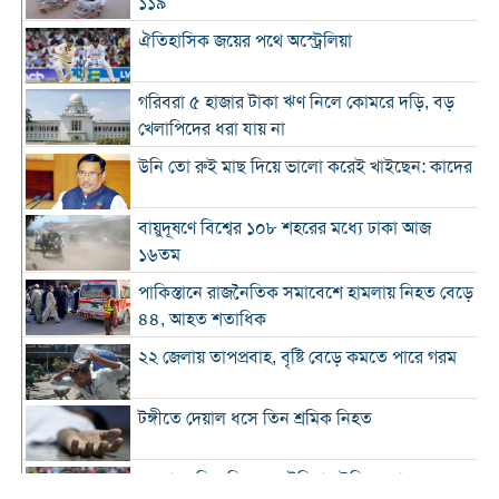
১১৯
ঐতিহাসিক জয়ের পথে অস্ট্রেলিয়া
গরিবরা ৫ হাজার টাকা ঋণ নিলে কোমরে দড়ি, বড়
খেলাপিদের ধরা যায় না
উনি তো রুই মাছ দিয়ে ভালো করেই খাইছেন: কাদের
বায়ুদূষণে বিশ্বের ১০৮ শহরের মধ্যে ঢাকা আজ
১৬তম
পাকিস্তানে রাজনৈতিক সমাবেশে হামলায় নিহত বেড়ে
৪৪, আহত শতাধিক
২২ জেলায় তাপপ্রবাহ, বৃষ্টি বেড়ে কমতে পারে গরম
টঙ্গীতে দেয়াল ধসে তিন শ্রমিক নিহত
১২ রানে লিড নিয়ে অস্ট্রেলিয়ার ইনিংস শেষ