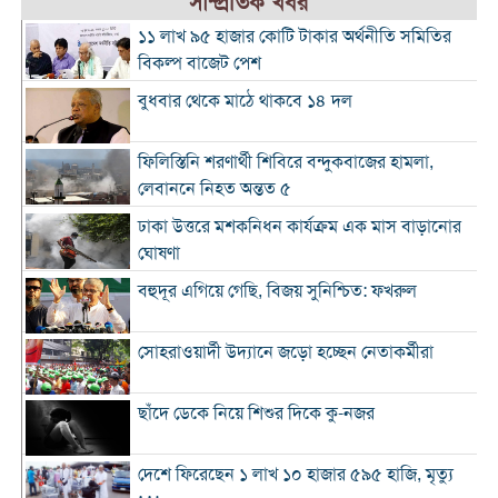
সাম্প্রতিক খবর
১১ লাখ ৯৫ হাজার কোটি টাকার অর্থনীতি সমিতির
বিকল্প বাজেট পেশ
বুধবার থেকে মাঠে থাকবে ১৪ দল
ফিলিস্তিনি শরণার্থী শিবিরে বন্দুকবাজের হামলা,
লেবাননে নিহত অন্তত ৫
ঢাকা উত্তরে মশকনিধন কার্যক্রম এক মাস বাড়ানোর
ঘোষণা
বহুদূর এগিয়ে গেছি, বিজয় সুনিশ্চিত: ফখরুল
সোহরাওয়ার্দী উদ্যানে জড়ো হচ্ছেন নেতাকর্মীরা
ছাঁদে ডেকে নিয়ে শিশুর দিকে কু-নজর
দেশে ফিরেছেন ১ লাখ ১০ হাজার ৫৯৫ হাজি, মৃত্যু