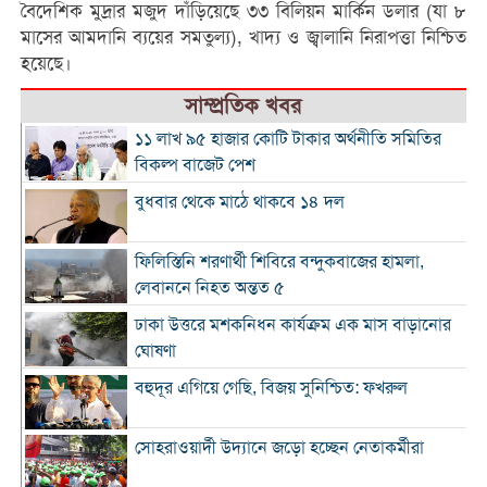
বৈদেশিক মুদ্রার মজুদ দাঁড়িয়েছে ৩৩ বিলিয়ন মার্কিন ডলার (যা ৮
মাসের আমদানি ব্যয়ের সমতুল্য), খাদ্য ও জ্বালানি নিরাপত্তা নিশ্চিত
হয়েছে।
সাম্প্রতিক খবর
১১ লাখ ৯৫ হাজার কোটি টাকার অর্থনীতি সমিতির
বিকল্প বাজেট পেশ
বুধবার থেকে মাঠে থাকবে ১৪ দল
ফিলিস্তিনি শরণার্থী শিবিরে বন্দুকবাজের হামলা,
লেবাননে নিহত অন্তত ৫
ঢাকা উত্তরে মশকনিধন কার্যক্রম এক মাস বাড়ানোর
ঘোষণা
বহুদূর এগিয়ে গেছি, বিজয় সুনিশ্চিত: ফখরুল
সোহরাওয়ার্দী উদ্যানে জড়ো হচ্ছেন নেতাকর্মীরা