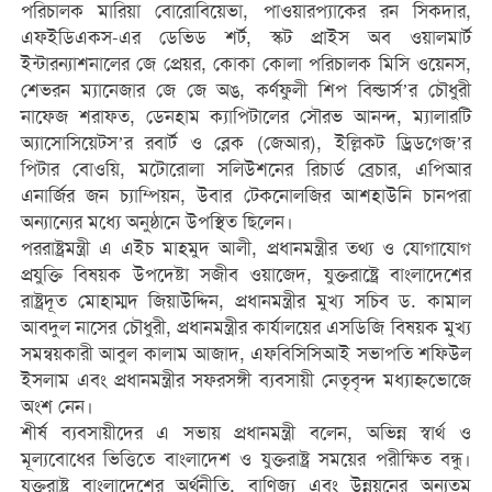
পরিচালক মারিয়া বোরোবিয়েভা, পাওয়ারপ্যাকের রন সিকদার,
এফইডিএকস-এর ডেভিড শর্ট, স্কট প্রাইস অব ওয়ালমার্ট
ইন্টারন্যাশনালের জে প্রেয়র, কোকা কোলা পরিচালক মিসি ওয়েনস,
শেভরন ম্যানেজার জে জে অঙ, কর্ণফুলী শিপ বিল্ডার্স’র চৌধুরী
নাফেজ শরাফত, ডেনহাম ক্যাপিটালের সৌরভ আনন্দ, ম্যালারটি
অ্যাসোসিয়েটস’র রবার্ট ও ব্লেক (জেআর), ইল্লিকট ড্রিডগেজ’র
পিটার বোওয়ি, মটোরোলা সলিউশনের রিচার্ড ব্রেচার, এপিআর
এনার্জির জন চ্যাম্পিয়ন, উবার টেকনোলজির আশহাউনি চানপরা
অন্যান্যের মধ্যে অনুষ্ঠানে উপস্থিত ছিলেন।
পররাষ্ট্রমন্ত্রী এ এইচ মাহমুদ আলী, প্রধানমন্ত্রীর তথ্য ও যোগাযোগ
প্রযুক্তি বিষয়ক উপদেষ্টা সজীব ওয়াজেদ, যুক্তরাষ্ট্রে বাংলাদেশের
রাষ্ট্রদূত মোহাম্মদ জিয়াউদ্দিন, প্রধানমন্ত্রীর মুখ্য সচিব ড. কামাল
আবদুল নাসের চৌধুরী, প্রধানমন্ত্রীর কার্যালয়ের এসডিজি বিষয়ক মুখ্য
সমন্বয়কারী আবুল কালাম আজাদ, এফবিসিসিআই সভাপতি শফিউল
ইসলাম এবং প্রধানমন্ত্রীর সফরসঙ্গী ব্যবসায়ী নেতৃবৃন্দ মধ্যাহ্নভোজে
অংশ নেন।
শীর্ষ ব্যবসায়ীদের এ সভায় প্রধানমন্ত্রী বলেন, অভিন্ন স্বার্থ ও
মূল্যবোধের ভিত্তিতে বাংলাদেশ ও যুক্তরাষ্ট্র সময়ের পরীক্ষিত বন্ধু।
যুক্তরাষ্ট্র বাংলাদেশের অর্থনীতি, বাণিজ্য এবং উন্নয়নের অন্যতম