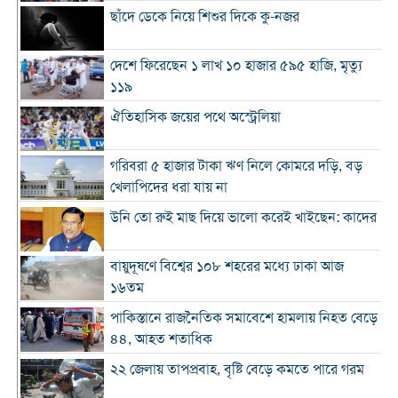
ছাঁদে ডেকে নিয়ে শিশুর দিকে কু-নজর
দেশে ফিরেছেন ১ লাখ ১০ হাজার ৫৯৫ হাজি, মৃত্যু
১১৯
ঐতিহাসিক জয়ের পথে অস্ট্রেলিয়া
গরিবরা ৫ হাজার টাকা ঋণ নিলে কোমরে দড়ি, বড়
খেলাপিদের ধরা যায় না
উনি তো রুই মাছ দিয়ে ভালো করেই খাইছেন: কাদের
বায়ুদূষণে বিশ্বের ১০৮ শহরের মধ্যে ঢাকা আজ
১৬তম
পাকিস্তানে রাজনৈতিক সমাবেশে হামলায় নিহত বেড়ে
৪৪, আহত শতাধিক
২২ জেলায় তাপপ্রবাহ, বৃষ্টি বেড়ে কমতে পারে গরম