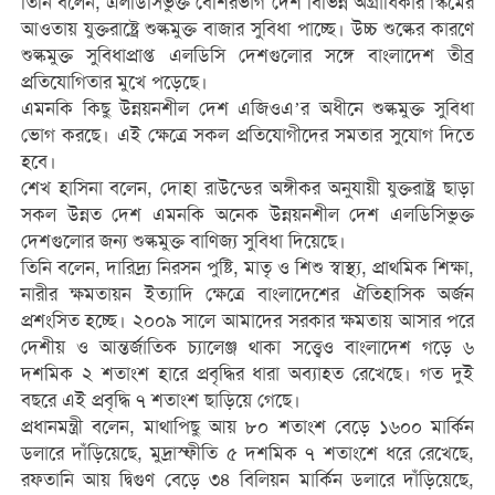
তিনি বলেন, এলডিসিভুক্ত বেশিরভাগ দেশ বিভিন্ন অগ্রাধিকার স্কিমের
আওতায় যুক্তরাষ্ট্রে শুল্কমুক্ত বাজার সুবিধা পাচ্ছে। উচ্চ শুল্কের কারণে
শুল্কমুক্ত সুবিধাপ্রাপ্ত এলডিসি দেশগুলোর সঙ্গে বাংলাদেশ তীব্র
প্রতিযোগিতার মুখে পড়েছে।
এমনকি কিছু উন্নয়নশীল দেশ এজিওএ’র অধীনে শুল্কমুক্ত সুবিধা
ভোগ করছে। এই ক্ষেত্রে সকল প্রতিযোগীদের সমতার সুযোগ দিতে
হবে।
শেখ হাসিনা বলেন, দোহা রাউন্ডের অঙ্গীকর অনুযায়ী যুক্তরাষ্ট্র ছাড়া
সকল উন্নত দেশ এমনকি অনেক উন্নয়নশীল দেশ এলডিসিভুক্ত
দেশগুলোর জন্য শুল্কমুক্ত বাণিজ্য সুবিধা দিয়েছে।
তিনি বলেন, দারিদ্র্য নিরসন পুষ্টি, মাতৃ ও শিশু স্বাস্থ্য, প্রাথমিক শিক্ষা,
নারীর ক্ষমতায়ন ইত্যাদি ক্ষেত্রে বাংলাদেশের ঐতিহাসিক অর্জন
প্রশংসিত হচ্ছে। ২০০৯ সালে আমাদের সরকার ক্ষমতায় আসার পরে
দেশীয় ও আন্তর্জাতিক চ্যালেঞ্জ থাকা সত্ত্বেও বাংলাদেশ গড়ে ৬
দশমিক ২ শতাংশ হারে প্রবৃদ্ধির ধারা অব্যাহত রেখেছে। গত দুই
বছরে এই প্রবৃদ্ধি ৭ শতাংশ ছাড়িয়ে গেছে।
প্রধানমন্ত্রী বলেন, মাথাপিছু আয় ৮০ শতাংশ বেড়ে ১৬০০ মার্কিন
ডলারে দাঁড়িয়েছে, মুদ্রাস্ফীতি ৫ দশমিক ৭ শতাংশে ধরে রেখেছে,
রফতানি আয় দ্বিগুণ বেড়ে ৩৪ বিলিয়ন মার্কিন ডলারে দাঁড়িয়েছে,