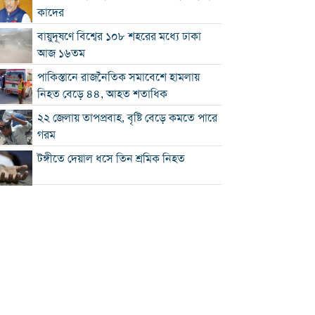
কাদের
বায়ুদূষণে বিশ্বের ১০৮ শহরের মধ্যে ঢাকা
আজ ১৬তম
পাকিস্তানে রাজনৈতিক সমাবেশে হামলায়
নিহত বেড়ে ৪৪, আহত শতাধিক
২২ জেলায় তাপপ্রবাহ, বৃষ্টি বেড়ে কমতে পারে
গরম
টঙ্গীতে দেয়াল ধসে তিন শ্রমিক নিহত
১২ রানে লিড নিয়ে অস্ট্রেলিয়ার ইনিংস শেষ
গলে যাওয়া হিমবাহ থেকে মিলল ৩৭ বছর
আগে নিখোঁজ পর্যটকের মরদেহ
শান্তিপূর্ণ নির্বাচনে রাজনৈতিক সমঝোতার
বিকল্প নেই