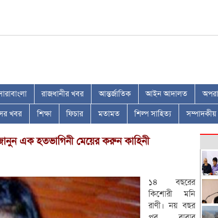
সারাবাংলা
রাজধানীর খবর
আন্তর্জাতিক
আইন আদালত
অপরাধ
াসের খবর
শিক্ষা
ফিচার
মতামত
শিল্প সাহিত্য
সম্পাদকীয়
ানুন এক হতভাগিনী মেয়ের করুন কাহিনী
১৪ বছরের
কিশোরী মনি
রাণী। নয় বছর
পর বাবার