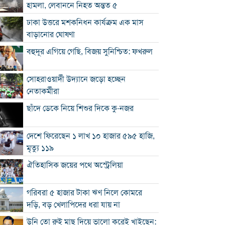
হামলা, লেবাননে নিহত অন্তত ৫
ঢাকা উত্তরে মশকনিধন কার্যক্রম এক মাস
বাড়ানোর ঘোষণা
বহুদূর এগিয়ে গেছি, বিজয় সুনিশ্চিত: ফখরুল
সোহরাওয়ার্দী উদ্যানে জড়ো হচ্ছেন
নেতাকর্মীরা
ছাঁদে ডেকে নিয়ে শিশুর দিকে কু-নজর
দেশে ফিরেছেন ১ লাখ ১০ হাজার ৫৯৫ হাজি,
মৃত্যু ১১৯
ঐতিহাসিক জয়ের পথে অস্ট্রেলিয়া
গরিবরা ৫ হাজার টাকা ঋণ নিলে কোমরে
দড়ি, বড় খেলাপিদের ধরা যায় না
উনি তো রুই মাছ দিয়ে ভালো করেই খাইছেন: