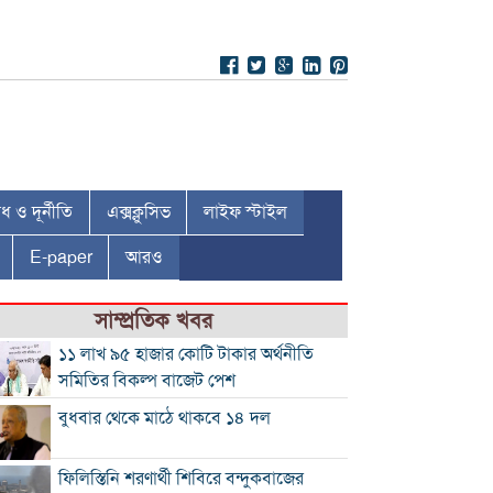
 ও দূর্নীতি
এক্সক্লুসিভ
লাইফ স্টাইল
E-paper
আরও
সাম্প্রতিক খবর
১১ লাখ ৯৫ হাজার কোটি টাকার অর্থনীতি
সমিতির বিকল্প বাজেট পেশ
বুধবার থেকে মাঠে থাকবে ১৪ দল
ফিলিস্তিনি শরণার্থী শিবিরে বন্দুকবাজের