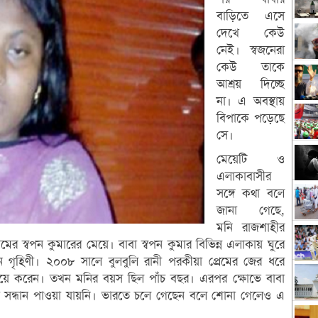
বাড়িতে এসে
দেখে কেউ
নেই। স্বজনেরা
কেউ তাকে
আশ্রয় দিচ্ছে
না। এ অবস্থায়
বিপাকে পড়েছে
সে।
মেয়েটি ও
এলাকাবাসীর
সঙ্গে কথা বলে
জানা গেছে,
মনি রাজশাহীর
ের স্বপন কুমারের মেয়ে। বাবা স্বপন কুমার বিভিন্ন এলাকায় ঘুরে
েন গৃহিণী। ২০০৮ সালে বুলবুলি রানী পরকীয়া প্রেমের জের ধরে
 বিয়ে করেন। তখন মনির বয়স ছিল পাঁচ বছর। এরপর ক্ষোভে বাবা
োনো সন্ধান পাওয়া যায়নি। ভারতে চলে গেছেন বলে শোনা গেলেও এ