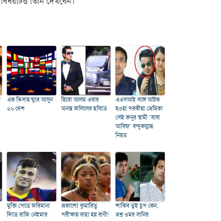
, এ বিষয়টিও তিনি দেখবেন।
ে
এক ভিসায় ঘুরে আসুন
হিরো আলম এবার
এএসআই সঙ্গে আটক
২৬ দেশ
অনন্ত জলিলের ছবিতে
হওয়া পরকীয়া প্রেমিকা
সেই রুনুর স্বামী ‘বাবা
আরিফ’ বন্দুকযুদ্ধে
নিহত
মুক্তি পেতে জরিমানা
প্রকাশ্যে কুমারিত্ব
শাকিব তুই চুপ কেন,
দিতে রাজি নেইমার
পরীক্ষায় বাছা হয় রাণী!
প্রশ্ন ওমর সানির