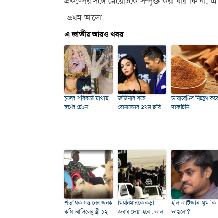
প্রকল্পের সঙ্গে মেয়েটিকে সম্পৃক্ত করা যায় কি না
-প্রথম আলো
এ জাতীয় আরও খবর
চুলের পরিবর্তে মাথায়
জর্জিনার সঙ্গে
ডায়াবেটিস নিয়ন্ত্রণ কর
স্বর্ণের চেইন
রোনাল্ডোর প্রথম ছবি
দারুচিনি
শতাধিক সন্তানের জনক
মিয়ানমারকে কড়া
হলি আর্টিজান: ঘুম কি
কফি আসিলেনু স্ত্রী ১২
জবাব দেয়া হবে : আল-
ভাঙলো?