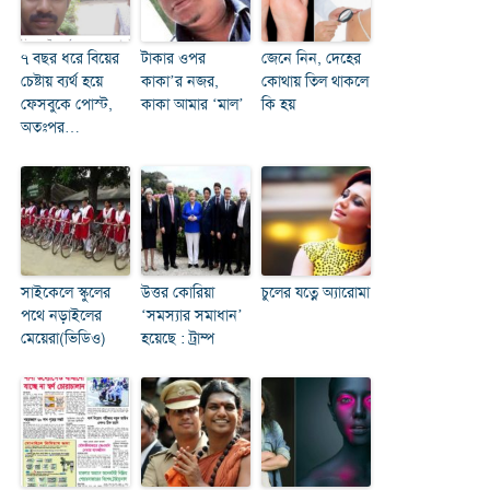
৭ বছর ধরে বিয়ের
টাকার ওপর
জেনে নিন, দেহের
চেষ্টায় ব্যর্থ হয়ে
কাকা’র নজর,
কোথায় তিল থাকলে
ফেসবুকে পোস্ট,
কাকা আমার ‘মাল’
কি হয়
অতঃপর…
সাইকেলে স্কুলের
উত্তর কোরিয়া
চুলের যত্নে অ্যারোমা
পথে নড়াইলের
‘সমস্যার সমাধান’
মেয়েরা(ভিডিও)
হয়েছে : ট্রাম্প