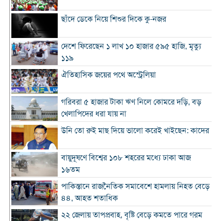
ছাঁদে ডেকে নিয়ে শিশুর দিকে কু-নজর
দেশে ফিরেছেন ১ লাখ ১০ হাজার ৫৯৫ হাজি, মৃত্যু
১১৯
ঐতিহাসিক জয়ের পথে অস্ট্রেলিয়া
গরিবরা ৫ হাজার টাকা ঋণ নিলে কোমরে দড়ি, বড়
খেলাপিদের ধরা যায় না
উনি তো রুই মাছ দিয়ে ভালো করেই খাইছেন: কাদের
বায়ুদূষণে বিশ্বের ১০৮ শহরের মধ্যে ঢাকা আজ
১৬তম
পাকিস্তানে রাজনৈতিক সমাবেশে হামলায় নিহত বেড়ে
৪৪, আহত শতাধিক
২২ জেলায় তাপপ্রবাহ, বৃষ্টি বেড়ে কমতে পারে গরম