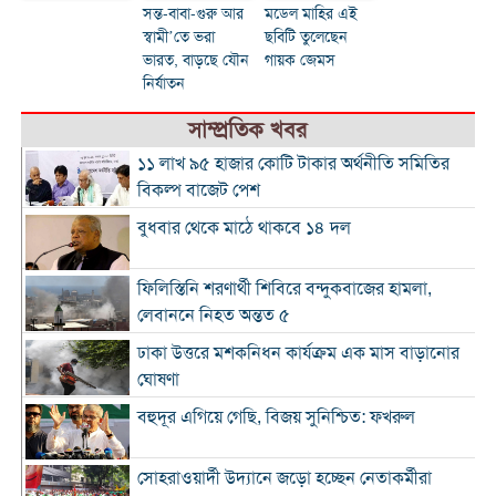
সন্ত-বাবা-গুরু আর
মডেল মাহির এই
স্বামী’তে ভরা
ছবিটি তুলেছেন
ভারত, বাড়ছে যৌন
গায়ক জেমস
নির্যাতন
সাম্প্রতিক খবর
১১ লাখ ৯৫ হাজার কোটি টাকার অর্থনীতি সমিতির
বিকল্প বাজেট পেশ
বুধবার থেকে মাঠে থাকবে ১৪ দল
ফিলিস্তিনি শরণার্থী শিবিরে বন্দুকবাজের হামলা,
লেবাননে নিহত অন্তত ৫
ঢাকা উত্তরে মশকনিধন কার্যক্রম এক মাস বাড়ানোর
ঘোষণা
বহুদূর এগিয়ে গেছি, বিজয় সুনিশ্চিত: ফখরুল
সোহরাওয়ার্দী উদ্যানে জড়ো হচ্ছেন নেতাকর্মীরা