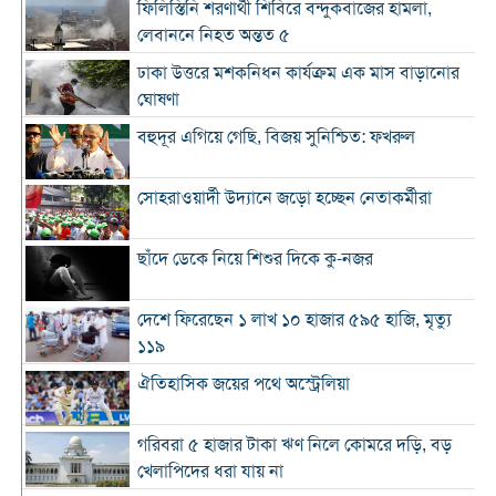
ফিলিস্তিনি শরণার্থী শিবিরে বন্দুকবাজের হামলা,
লেবাননে নিহত অন্তত ৫
ঢাকা উত্তরে মশকনিধন কার্যক্রম এক মাস বাড়ানোর
ঘোষণা
বহুদূর এগিয়ে গেছি, বিজয় সুনিশ্চিত: ফখরুল
সোহরাওয়ার্দী উদ্যানে জড়ো হচ্ছেন নেতাকর্মীরা
ছাঁদে ডেকে নিয়ে শিশুর দিকে কু-নজর
দেশে ফিরেছেন ১ লাখ ১০ হাজার ৫৯৫ হাজি, মৃত্যু
১১৯
ঐতিহাসিক জয়ের পথে অস্ট্রেলিয়া
গরিবরা ৫ হাজার টাকা ঋণ নিলে কোমরে দড়ি, বড়
খেলাপিদের ধরা যায় না