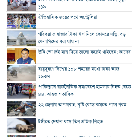
১১৯
ঐতিহাসিক জয়ের পথে অস্ট্রেলিয়া
গরিবরা ৫ হাজার টাকা ঋণ নিলে কোমরে দড়ি, বড়
খেলাপিদের ধরা যায় না
উনি তো রুই মাছ দিয়ে ভালো করেই খাইছেন: কাদের
বায়ুদূষণে বিশ্বের ১০৮ শহরের মধ্যে ঢাকা আজ
১৬তম
পাকিস্তানে রাজনৈতিক সমাবেশে হামলায় নিহত বেড়ে
৪৪, আহত শতাধিক
২২ জেলায় তাপপ্রবাহ, বৃষ্টি বেড়ে কমতে পারে গরম
টঙ্গীতে দেয়াল ধসে তিন শ্রমিক নিহত