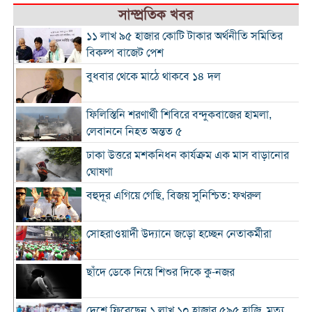
সাম্প্রতিক খবর
১১ লাখ ৯৫ হাজার কোটি টাকার অর্থনীতি সমিতির
বিকল্প বাজেট পেশ
বুধবার থেকে মাঠে থাকবে ১৪ দল
ফিলিস্তিনি শরণার্থী শিবিরে বন্দুকবাজের হামলা,
লেবাননে নিহত অন্তত ৫
ঢাকা উত্তরে মশকনিধন কার্যক্রম এক মাস বাড়ানোর
ঘোষণা
বহুদূর এগিয়ে গেছি, বিজয় সুনিশ্চিত: ফখরুল
সোহরাওয়ার্দী উদ্যানে জড়ো হচ্ছেন নেতাকর্মীরা
ছাঁদে ডেকে নিয়ে শিশুর দিকে কু-নজর
দেশে ফিরেছেন ১ লাখ ১০ হাজার ৫৯৫ হাজি, মৃত্যু