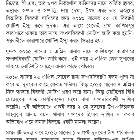
নিজের, স্ত্রী এবং তার ওপর নির্ভরশীল ব্যক্তিদের নামে অর্জিত স্থাবর,
অস্থাবর সম্পদ ও সম্পত্তি, দায় দেনা, উৎস এবং তার অর্জনের
বিস্তারিত বিবরণী দাখিলের জন্য ২০১৩ সালের ২২ মে বিবরণী
নোটিশ ইস্যু করে দুদক। এর আগে থেকেই রানা কাশিমপুর
কারাগারে থাকায় তার নামে সম্পদবিবরণী নোটিশ জারি করা হয়নি।
পরবর্তীতে কারাগারে নোটিশ ইস্যু করার সিদ্ধান্ত হয়।
দুদক ২০১৫ সালের ১ এপ্রিল রানার নামে কাশিমপুর কারাগারে
সম্পদবিবরণী নোটিশ জারি করে। ওই বছর ২ এপ্রিল জেল সুপারের
মাধ্যমে নোটিশটি সোহেল রানার কাছে পৌঁছায়।
২০১৫ সালের ২৬ এপ্রিল সোহেল রানা সম্পদবিবরণী ফরম পূরণ না
করে তা দুদকের কাছে ফেরত পাঠায়। কিন্তু ২০১৫ সালের ৪ এপ্রিল
নিজ স্বাক্ষরে বিবরণী নোটিশ গ্রহণ করে রানা। কিন্তু নোটিশের বিধি
মোতাবেক সাত কার্যদিবসের মধ্যে রানা সম্পদবিবরণী দাখিল
করেনি। ওই অভিযোগে একই বছর ২ মে দুদকের উপ-পরিচালক
মাহবুবুল আলম রমনা থানায় সম্পদের হিসাব দাখিল না করার
অভিযোগ এনে রানার বিরুদ্ধে একটি মামলা করেন।
মামলাটি তদন্ত করে ২০১৬ সালের ১ আগস্ট দুদকের উপ-পরিচালক