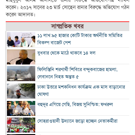
মাহবুবুল আলম আদালতে রানার বিরুদ্ধে অভিযোগপত্র দাখিল
করেন। ২০১৭ সালের ২৩ মার্চ সোহেল রানার বিরুদ্ধে অভিযোগ গঠন
করেন আদালত।
সাম্প্রতিক খবর
১১ লাখ ৯৫ হাজার কোটি টাকার অর্থনীতি সমিতির
বিকল্প বাজেট পেশ
বুধবার থেকে মাঠে থাকবে ১৪ দল
ফিলিস্তিনি শরণার্থী শিবিরে বন্দুকবাজের হামলা,
লেবাননে নিহত অন্তত ৫
ঢাকা উত্তরে মশকনিধন কার্যক্রম এক মাস বাড়ানোর
ঘোষণা
বহুদূর এগিয়ে গেছি, বিজয় সুনিশ্চিত: ফখরুল
সোহরাওয়ার্দী উদ্যানে জড়ো হচ্ছেন নেতাকর্মীরা