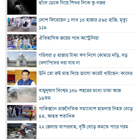
ছাঁদে ডেকে নিয়ে শিশুর দিকে কু-নজর
দেশে ফিরেছেন ১ লাখ ১০ হাজার ৫৯৫ হাজি, মৃত্যু
১১৯
ঐতিহাসিক জয়ের পথে অস্ট্রেলিয়া
গরিবরা ৫ হাজার টাকা ঋণ নিলে কোমরে দড়ি, বড়
খেলাপিদের ধরা যায় না
উনি তো রুই মাছ দিয়ে ভালো করেই খাইছেন: কাদের
বায়ুদূষণে বিশ্বের ১০৮ শহরের মধ্যে ঢাকা আজ
১৬তম
পাকিস্তানে রাজনৈতিক সমাবেশে হামলায় নিহত বেড়ে
৪৪, আহত শতাধিক
২২ জেলায় তাপপ্রবাহ, বৃষ্টি বেড়ে কমতে পারে গরম