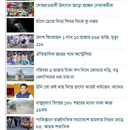
সোহরাওয়ার্দী উদ্যানে জড়ো হচ্ছেন নেতাকর্মীরা
ছাঁদে ডেকে নিয়ে শিশুর দিকে কু-নজর
দেশে ফিরেছেন ১ লাখ ১০ হাজার ৫৯৫ হাজি, মৃত্যু
১১৯
ঐতিহাসিক জয়ের পথে অস্ট্রেলিয়া
গরিবরা ৫ হাজার টাকা ঋণ নিলে কোমরে দড়ি, বড়
খেলাপিদের ধরা যায় না
উনি তো রুই মাছ দিয়ে ভালো করেই খাইছেন: কাদের
বায়ুদূষণে বিশ্বের ১০৮ শহরের মধ্যে ঢাকা আজ
১৬তম
পাকিস্তানে রাজনৈতিক সমাবেশে হামলায় নিহত বেড়ে
৪৪, আহত শতাধিক