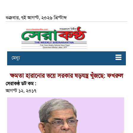
শুক্রবার, ৭ই আগস্ট, ২০২৬ খ্রিস্টাব্দ
মেন্যু
ক্ষমতা হারানোর ভয়ে সরকার ষড়যন্ত্র খুঁজছে: ফখরুল
সেরাকণ্ঠ ডট কম :
আগস্ট ১২, ২০১৭