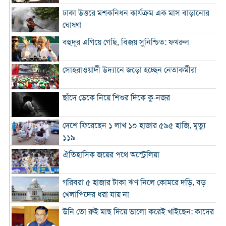
ঢাকা উত্তরে মশকনিধন কার্যক্রম এক মাস বাড়ানোর
ঘোষণা
বহুদূর এগিয়ে গেছি, বিজয় সুনিশ্চিত: ফখরুল
সোহরাওয়ার্দী উদ্যানে জড়ো হচ্ছেন নেতাকর্মীরা
ছাঁদে ডেকে নিয়ে শিশুর দিকে কু-নজর
দেশে ফিরেছেন ১ লাখ ১০ হাজার ৫৯৫ হাজি, মৃত্যু
১১৯
ঐতিহাসিক জয়ের পথে অস্ট্রেলিয়া
গরিবরা ৫ হাজার টাকা ঋণ নিলে কোমরে দড়ি, বড়
খেলাপিদের ধরা যায় না
উনি তো রুই মাছ দিয়ে ভালো করেই খাইছেন: কাদের