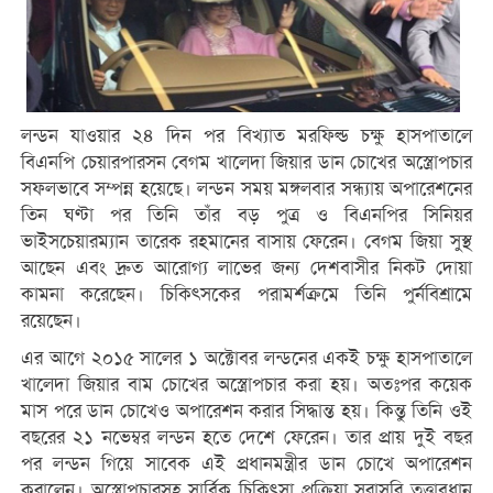
লন্ডন যাওয়ার ২৪ দিন পর বিখ্যাত মরফিল্ড চক্ষু হাসপাতালে
বিএনপি চেয়ারপারসন বেগম খালেদা জিয়ার ডান চোখের অস্ত্রোপচার
সফলভাবে সম্পন্ন হয়েছে। লন্ডন সময় মঙ্গলবার সন্ধ্যায় অপারেশনের
তিন ঘণ্টা পর তিনি তাঁর বড় পুত্র ও বিএনপির সিনিয়র
ভাইসচেয়ারম্যান তারেক রহমানের বাসায় ফেরেন। বেগম জিয়া সুস্থ
আছেন এবং দ্রুত আরোগ্য লাভের জন্য দেশবাসীর নিকট দোয়া
কামনা করেছেন। চিকিৎসকের পরামর্শক্রমে তিনি পুর্নবিশ্রামে
রয়েছেন।
এর আগে ২০১৫ সালের ১ অক্টোবর লন্ডনের একই চক্ষু হাসপাতালে
খালেদা জিয়ার বাম চোখের অস্ত্রোপচার করা হয়। অতঃপর কয়েক
মাস পরে ডান চোখেও অপারেশন করার সিদ্ধান্ত হয়। কিন্তু তিনি ওই
বছরের ২১ নভেম্বর লন্ডন হতে দেশে ফেরেন। তার প্রায় দুই বছর
পর লন্ডন গিয়ে সাবেক এই প্রধানমন্ত্রীর ডান চোখে অপারেশন
করালেন। অস্ত্রোপচারসহ সার্বিক চিকিৎসা প্রক্রিয়া সরাসরি তত্ত্বাবধান