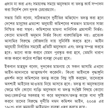
প্রদান না করা এবং সময়াবদ্ধ সময়ে অনুসন্ধান বা তদন্ত কার্য সম্পাদন
করা নির্দেশ দেন দুদক চেয়ারম‌্যান।
সভায় তিনি বলেন, সঠিকভাবে দুর্নীতির অভিযোগ তদন্ত করা হলে
দেশের মানুষের প্রত্যাশা অনুযায়ী কমিশনের শতভাগ মামলার সাজা
নিশ্চিত করা সম্ভব। কমিশনের মামলা দালিলিক প্রমাণাদী নির্ভর।
কোনো মামলাই অনুমান নির্ভর কিংবা ধারণাভিত্তিক নয়। প্রত্যেক
আসামির বিরুদ্ধে ফৌজদারি দায় সুনির্দিষ্ট করতে হবে। আইন
অনুযায়ী নির্ধারিত সময়েই প্রতিটি অনুসন্ধান এবং তদন্ত সম্পন্ন করতে
হবে। ভালো কাজ করলে যেমন পুরস্কৃত করা হবে, তেমনি খারাপ
কাজ করলে কঠোর শাস্তির ব্যবস্থা নেওয়া হবে।
ইকবাল মাহমুদ বলেন, দুদকের মামলায় যে সকল আসামি এখনো
আইন-আদালতে আত্মসমর্পণ করেননি। কিংবা আইনকে বৃদ্ধাঙ্গুলি
প্রদর্শন করে কমিশনের তদন্ত কাজে বিঘ্ন সৃষ্টি করছেন, তাদেরকে
অবশ্যই আইনের আওতায় নিয়ে আসতে হবে। তদন্ত বা অনুসন্ধানের
ক্ষেত্রে যদি কোনো ব্যক্তি অনুসন্ধান বা তদন্ত সংশ্লিষ্ট বিষয়ে কোনো
তথ্য/রেকর্ডপত্র সরবরাহ না করে অনুসন্ধান/তদন্ত কাজে বাধা সৃষ্টি
করলে তাদের বিরুদ্ধে দুর্নীতি দমন কমিশন আইন, ২০০৪ এর
১৯(৩) ধারা অনুযায়ী আইনানুগ ব্যবস্থা গ্রহণ করতে হবে।