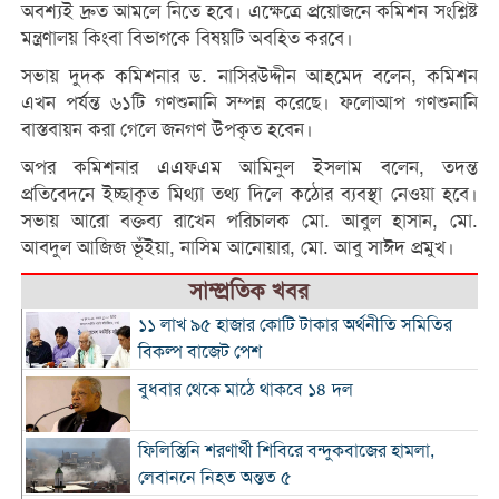
অবশ্যই দ্রুত আমলে নিতে হবে। এক্ষেত্রে প্রয়োজনে কমিশন সংশ্লিষ্ট
মন্ত্রণালয় কিংবা বিভাগকে বিষয়টি অবহিত করবে।
সভায় দুদক কমিশনার ড. নাসিরউদ্দীন আহমেদ বলেন, কমিশন
এখন পর্যন্ত ৬১টি গণশুনানি সম্পন্ন করেছে। ফলোআপ গণশুনানি
বাস্তবায়ন করা গেলে জনগণ উপকৃত হবেন।
অপর কমিশনার এএফএম আমিনুল ইসলাম বলেন, তদন্ত
প্রতিবেদনে ইচ্ছাকৃত মিথ্যা তথ্য দিলে কঠোর ব্যবস্থা নেওয়া হবে।
সভায় আরো বক্তব‌্য রাখেন পরিচালক মো. আবুল হাসান, মো.
আবদুল আজিজ ভূঁইয়া, নাসিম আনোয়ার, মো. আবু সাঈদ প্রমুখ।
সাম্প্রতিক খবর
১১ লাখ ৯৫ হাজার কোটি টাকার অর্থনীতি সমিতির
বিকল্প বাজেট পেশ
বুধবার থেকে মাঠে থাকবে ১৪ দল
ফিলিস্তিনি শরণার্থী শিবিরে বন্দুকবাজের হামলা,
লেবাননে নিহত অন্তত ৫