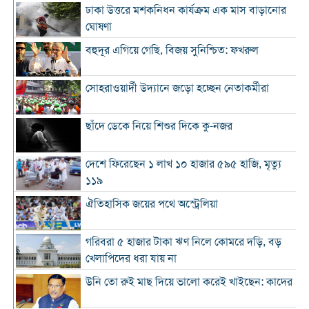
ঢাকা উত্তরে মশকনিধন কার্যক্রম এক মাস বাড়ানোর
ঘোষণা
বহুদূর এগিয়ে গেছি, বিজয় সুনিশ্চিত: ফখরুল
সোহরাওয়ার্দী উদ্যানে জড়ো হচ্ছেন নেতাকর্মীরা
ছাঁদে ডেকে নিয়ে শিশুর দিকে কু-নজর
দেশে ফিরেছেন ১ লাখ ১০ হাজার ৫৯৫ হাজি, মৃত্যু
১১৯
ঐতিহাসিক জয়ের পথে অস্ট্রেলিয়া
গরিবরা ৫ হাজার টাকা ঋণ নিলে কোমরে দড়ি, বড়
খেলাপিদের ধরা যায় না
উনি তো রুই মাছ দিয়ে ভালো করেই খাইছেন: কাদের