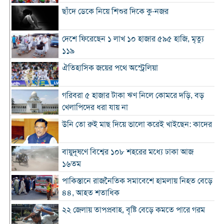
ছাঁদে ডেকে নিয়ে শিশুর দিকে কু-নজর
দেশে ফিরেছেন ১ লাখ ১০ হাজার ৫৯৫ হাজি, মৃত্যু
১১৯
ঐতিহাসিক জয়ের পথে অস্ট্রেলিয়া
গরিবরা ৫ হাজার টাকা ঋণ নিলে কোমরে দড়ি, বড়
খেলাপিদের ধরা যায় না
উনি তো রুই মাছ দিয়ে ভালো করেই খাইছেন: কাদের
বায়ুদূষণে বিশ্বের ১০৮ শহরের মধ্যে ঢাকা আজ
১৬তম
পাকিস্তানে রাজনৈতিক সমাবেশে হামলায় নিহত বেড়ে
৪৪, আহত শতাধিক
২২ জেলায় তাপপ্রবাহ, বৃষ্টি বেড়ে কমতে পারে গরম