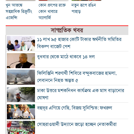
খুন আতঙ্কে
কোন গ্রুপের রক্তে
নতুন রূপে রঙিন
সহস্রাধিক রিক্রুটিং
কোন খাবারে
পাহাড়
এজেন্সি
অ্যালার্জি
সাম্প্রতিক খবর
১১ লাখ ৯৫ হাজার কোটি টাকার অর্থনীতি সমিতির
বিকল্প বাজেট পেশ
বুধবার থেকে মাঠে থাকবে ১৪ দল
ফিলিস্তিনি শরণার্থী শিবিরে বন্দুকবাজের হামলা,
লেবাননে নিহত অন্তত ৫
ঢাকা উত্তরে মশকনিধন কার্যক্রম এক মাস বাড়ানোর
ঘোষণা
বহুদূর এগিয়ে গেছি, বিজয় সুনিশ্চিত: ফখরুল
সোহরাওয়ার্দী উদ্যানে জড়ো হচ্ছেন নেতাকর্মীরা