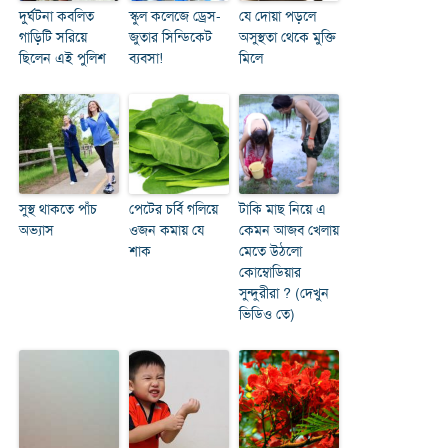
দুর্ঘটনা কবলিত
স্কুল কলেজে ড্রেস-
যে দোয়া পড়লে
গাড়িটি সরিয়ে
জুতার সিন্ডিকেট
অসুস্থতা থেকে মুক্তি
ছিলেন এই পুলিশ
ব্যবসা!
মিলে
সুস্থ থাকতে পাঁচ
পেটের চর্বি গলিয়ে
টাকি মাছ নিয়ে এ
অভ্যাস
ওজন কমায় যে
কেমন আজব খেলায়
শাক
মেতে উঠলো
কোম্বোডিয়ার
সুন্দুরীরা ? (দেখুন
ভিডিও তে)