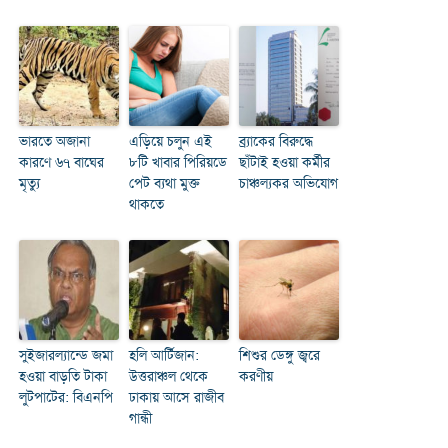
ভারতে অজানা
এড়িয়ে চলুন এই
ব্র্যাকের বিরুদ্ধে
কারণে ৬৭ বাঘের
৮টি খাবার পিরিয়ডে
ছাঁটাই হওয়া কর্মীর
মৃত্যু
পেট ব্যথা মুক্ত
চাঞ্চল্যকর অভিযোগ
থাকতে
সুইজারল্যান্ডে জমা
হলি আর্টিজান:
শিশুর ডেঙ্গু জ্বরে
হওয়া বাড়তি টাকা
উত্তরাঞ্চল থেকে
করণীয়
লুটপাটের: বিএনপি
ঢাকায় আসে রাজীব
গান্ধী