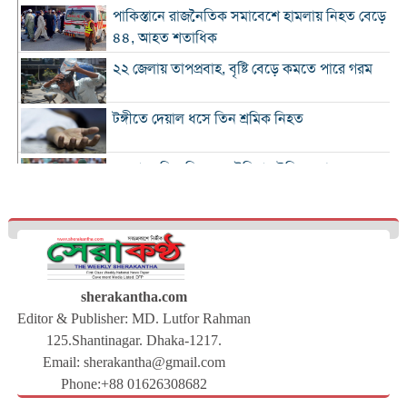
পাকিস্তানে রাজনৈতিক সমাবেশে হামলায় নিহত বেড়ে
৪৪, আহত শতাধিক
২২ জেলায় তাপপ্রবাহ, বৃষ্টি বেড়ে কমতে পারে গরম
টঙ্গীতে দেয়াল ধসে তিন শ্রমিক নিহত
১২ রানে লিড নিয়ে অস্ট্রেলিয়ার ইনিংস শেষ
গলে যাওয়া হিমবাহ থেকে মিলল ৩৭ বছর আগে
নিখোঁজ পর্যটকের মরদেহ
শান্তিপূর্ণ নির্বাচনে রাজনৈতিক সমঝোতার বিকল্প
নেই
sherakantha.com
Editor & Publisher: MD. Lutfor Rahman
ঢাকায় আরও দেড় হাজার ডেঙ্গু শয্যা বাড়ছে :
125.Shantinagar. Dhaka-1217.
স্বাস্থ্যমন্ত্রী
Email:
sherakantha@gmail.com
সারাদেশে বিএনপির নতুন কর্মসূচি ঘোষণা
Phone:+88 01626308682