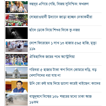
বহুদূর এগিয়ে গেছি, বিজয় সুনিশ্চিত: ফখরুল
সোহরাওয়ার্দী উদ্যানে জড়ো হচ্ছেন নেতাকর্মীরা
ছাঁদে ডেকে নিয়ে শিশুর দিকে কু-নজর
দেশে ফিরেছেন ১ লাখ ১০ হাজার ৫৯৫ হাজি, মৃত্যু
১১৯
ঐতিহাসিক জয়ের পথে অস্ট্রেলিয়া
গরিবরা ৫ হাজার টাকা ঋণ নিলে কোমরে দড়ি, বড়
খেলাপিদের ধরা যায় না
উনি তো রুই মাছ দিয়ে ভালো করেই খাইছেন: কাদের
বায়ুদূষণে বিশ্বের ১০৮ শহরের মধ্যে ঢাকা আজ
১৬তম