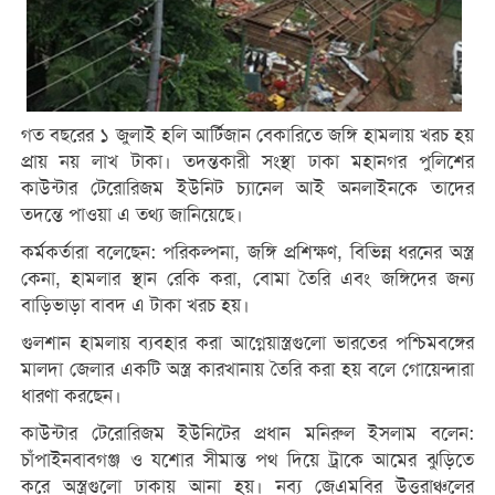
গত বছরের ১ জুলাই হলি আর্টিজান বেকারিতে জঙ্গি হামলায় খরচ হয়
প্রায় নয় লাখ টাকা। তদন্তকারী সংস্থা ঢাকা মহানগর পুলিশের
কাউন্টার টেরোরিজম ইউনিট চ্যানেল আই অনলাইনকে তাদের
তদন্তে পাওয়া এ তথ্য জানিয়েছে।
কর্মকর্তারা বলেছেন: পরিকল্পনা, জঙ্গি প্রশিক্ষণ, বিভিন্ন ধরনের অস্ত্র
কেনা, হামলার স্থান রেকি করা, বোমা তৈরি এবং জঙ্গিদের জন্য
বাড়িভাড়া বাবদ এ টাকা খরচ হয়।
গুলশান হামলায় ব্যবহার করা আগ্নেয়াস্ত্রগুলো ভারতের পশ্চিমবঙ্গের
মালদা জেলার একটি অস্ত্র কারখানায় তৈরি করা হয় বলে গোয়েন্দারা
ধারণা করছেন।
কাউন্টার টেরোরিজম ইউনিটের প্রধান মনিরুল ইসলাম বলেন:
চাঁপাইনবাবগঞ্জ ও যশোর সীমান্ত পথ দিয়ে ট্রাকে আমের ঝুড়িতে
করে অস্ত্রগুলো ঢাকায় আনা হয়। নব্য জেএমবির উত্তরাঞ্চলের