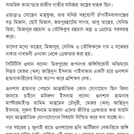
সামরিক কামান্ডার রাজীব গান্ধীর ঘনিষ্ঠরা অস্ত্রের বাহক ছিল।
এছাড়াও সোহেল মাহফুজ, তার ঘনিষ্ঠ সহযোগী চাঁপাইনবাবগঞ্জের
বড় মিজান, ছোট মিজান, জয়পুরহাটের সাগর, আবু তাহের, সেলিম
মিয়া, মিজানুর রহমান ও তৌফিকুর রহমান অস্ত্র ও গ্রেনেড সরবরাহ
করে।
তাদের মধ্যে তাহের, মিজানুর, সেলিম ও তৌফিককে গত ২ নভেম্বর
ঢাকার গাবতলী এলাকা থেকে গ্রেফতার করা হয়।
সিটিটিসি প্রধান বলেন: মিরপুরের রূপনগর জঙ্গিবিরোধী অভিযানে
নিহত মেজর (অব) জাহিদুল ইসলাম গাইবান্ধার একটি চরে গুলশান
হামলাকারীদের নিয়ে ক্যাম্প করে প্রশিক্ষণ দেয়।
গুলশান হামলার পেছনে আন্তর্জাতিক কোন যোগাযোগ ছিল কিনা
জানতে চাইলে মনিরুল ইসলাম বলেন: গুলশান হামলার
মাস্টারমাইন্ড তামিম আহমেদ চৌধুরী, মেজর (অব) জাহিদুল
ইসলাম, নুরুল ইসলাম মারজান এদের জীবিত গ্রেফতার করা যায়নি
বলে আন্তর্জাতিক যোগাযোগের বিষয়টা নিশ্চিত করে বলা যাচ্ছে না।
গত বছরের ১ জুলাই রাতে গুলশানের হলি আর্টিজান বেকারিতে জঙ্গি