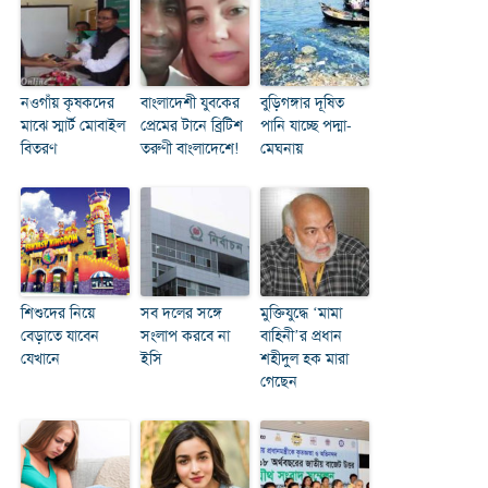
নওগাঁয় কৃষকদের
বাংলাদেশী যুবকের
বুড়িগঙ্গার দূষিত
মাঝে স্মার্ট মোবাইল
প্রেমের টানে ব্রিটিশ
পানি যাচ্ছে পদ্মা-
বিতরণ
তরুণী বাংলাদেশে!
মেঘনায়
শিশুদের নিয়ে
সব দলের সঙ্গে
মুক্তিযুদ্ধে ‘মামা
বেড়াতে যাবেন
সংলাপ করবে না
বাহিনী’র প্রধান
যেখানে
ইসি
শহীদুল হক মারা
গেছেন