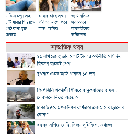
এড়িয়ে চলুন এই
আমার কাছে এখন
ভ্যাট স্থগিতে
৮টি খাবার পিরিয়ডে
পরিবার আগে, পরে
সরকারকে
পেট ব্যথা মুক্ত
কাজ: আলিয়া
ব্যবসায়ীদের
থাকতে
অভিনন্দন
সাম্প্রতিক খবর
১১ লাখ ৯৫ হাজার কোটি টাকার অর্থনীতি সমিতির
বিকল্প বাজেট পেশ
বুধবার থেকে মাঠে থাকবে ১৪ দল
ফিলিস্তিনি শরণার্থী শিবিরে বন্দুকবাজের হামলা,
লেবাননে নিহত অন্তত ৫
ঢাকা উত্তরে মশকনিধন কার্যক্রম এক মাস বাড়ানোর
ঘোষণা
বহুদূর এগিয়ে গেছি, বিজয় সুনিশ্চিত: ফখরুল