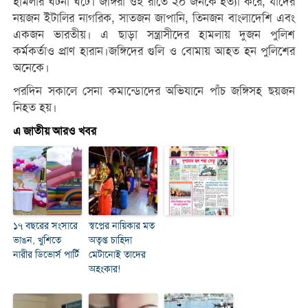
হামলার ঘটনা ঘটে। জঙ্গিরা ওই রাতে ২০ জনকে হত্যা করে, যাদের
নয়জন ইটালির নাগরিক, সাতজন জাপানি, তিনজন বাংলাদেশি এবং
একজন ভারতীয়। এ ছাড়া সন্ত্রাসীদের হামলায় দুজন পুলিশ
কর্মকর্তাও প্রাণ হারান।জঙ্গিদের গুলি ও বোমায় আহত হন পুলিশের
অনেকে।
পরদিন সকালে সেনা কমান্ডোদের অভিযানে পাঁচ জঙ্গিসহ ছয়জন
নিহত হয়।
এ জাতীয় আরও খবর
১৭ বছরের সংসারে
স্বপ্নের নায়িকার মত
ভাঙন, খুশিতে
অতৃপ্ত চাহিদা
নারীর ডিভোর্স পার্টি
মেটানোই তাদের
অহংকার!