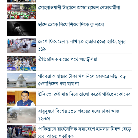
সোহরাওয়ার্দী উদ্যানে জড়ো হচ্ছেন নেতাকর্মীরা
ছাঁদে ডেকে নিয়ে শিশুর দিকে কু-নজর
দেশে ফিরেছেন ১ লাখ ১০ হাজার ৫৯৫ হাজি, মৃত্যু
১১৯
ঐতিহাসিক জয়ের পথে অস্ট্রেলিয়া
গরিবরা ৫ হাজার টাকা ঋণ নিলে কোমরে দড়ি, বড়
খেলাপিদের ধরা যায় না
উনি তো রুই মাছ দিয়ে ভালো করেই খাইছেন: কাদের
বায়ুদূষণে বিশ্বের ১০৮ শহরের মধ্যে ঢাকা আজ
১৬তম
পাকিস্তানে রাজনৈতিক সমাবেশে হামলায় নিহত বেড়ে
৪৪, আহত শতাধিক