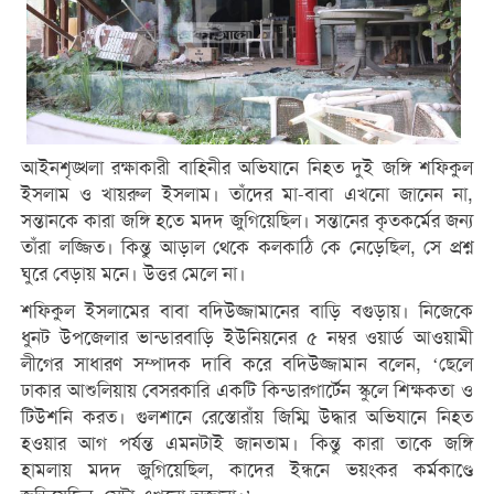
আইনশৃঙ্খলা রক্ষাকারী বাহিনীর অভিযানে নিহত দুই জঙ্গি শফিকুল
ইসলাম ও খায়রুল ইসলাম। তাঁদের মা-বাবা এখনো জানেন না,
সন্তানকে কারা জঙ্গি হতে মদদ জুগিয়েছিল। সন্তানের কৃতকর্মের জন্য
তাঁরা লজ্জিত। কিন্তু আড়াল থেকে কলকাঠি কে নেড়েছিল, সে প্রশ্ন
ঘুরে বেড়ায় মনে। উত্তর মেলে না।
শফিকুল ইসলামের বাবা বদিউজ্জামানের বাড়ি বগুড়ায়। নিজেকে
ধুনট উপজেলার ভান্ডারবাড়ি ইউনিয়নের ৫ নম্বর ওয়ার্ড আওয়ামী
লীগের সাধারণ সম্পাদক দাবি করে বদিউজ্জামান বলেন, ‘ছেলে
ঢাকার আশুলিয়ায় বেসরকারি একটি কিন্ডারগার্টেন স্কুলে শিক্ষকতা ও
টিউশনি করত। গুলশানে রেস্তোরাঁয় জিম্মি উদ্ধার অভিযানে নিহত
হওয়ার আগ পর্যন্ত এমনটাই জানতাম। কিন্তু কারা তাকে জঙ্গি
হামলায় মদদ জুগিয়েছিল, কাদের ইন্ধনে ভয়ংকর কর্মকাণ্ডে