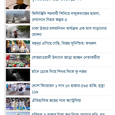
ফিলিস্তিনি শরণার্থী শিবিরে বন্দুকবাজের হামলা,
লেবাননে নিহত অন্তত ৫
ঢাকা উত্তরে মশকনিধন কার্যক্রম এক মাস বাড়ানোর
ঘোষণা
বহুদূর এগিয়ে গেছি, বিজয় সুনিশ্চিত: ফখরুল
সোহরাওয়ার্দী উদ্যানে জড়ো হচ্ছেন নেতাকর্মীরা
ছাঁদে ডেকে নিয়ে শিশুর দিকে কু-নজর
দেশে ফিরেছেন ১ লাখ ১০ হাজার ৫৯৫ হাজি, মৃত্যু
১১৯
ঐতিহাসিক জয়ের পথে অস্ট্রেলিয়া
গরিবরা ৫ হাজার টাকা ঋণ নিলে কোমরে দড়ি, বড়