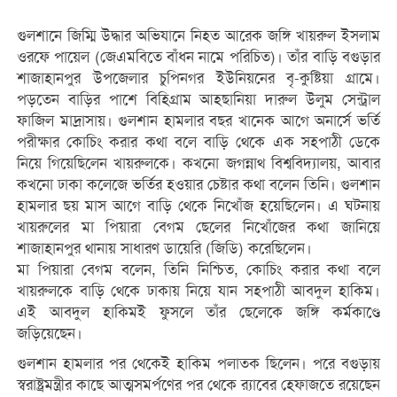
গুলশানে জিম্মি উদ্ধার অভিযানে নিহত আরেক জঙ্গি খায়রুল ইসলাম
ওরফে পায়েল (জেএমবিতে বাঁধন নামে পরিচিত)। তাঁর বাড়ি বগুড়ার
শাজাহানপুর উপজেলার চুপিনগর ইউনিয়নের বৃ-কুষ্টিয়া গ্রামে।
পড়তেন বাড়ির পাশে বিহিগ্রাম আহছানিয়া দারুল উলুম সেন্ট্রাল
ফাজিল মাদ্রাসায়। গুলশান হামলার বছর খানেক আগে অনার্সে ভর্তি
পরীক্ষার কোচিং করার কথা বলে বাড়ি থেকে এক সহপাঠী ডেকে
নিয়ে গিয়েছিলেন খায়রুলকে। কখনো জগন্নাথ বিশ্ববিদ্যালয়, আবার
কখনো ঢাকা কলেজে ভর্তির হওয়ার চেষ্টার কথা বলেন তিনি। গুলশান
হামলার ছয় মাস আগে বাড়ি থেকে নিখোঁজ হয়েছিলেন। এ ঘটনায়
খায়রুলের মা পিয়ারা বেগম ছেলের নিখোঁজের কথা জানিয়ে
শাজাহানপুর থানায় সাধারণ ডায়েরি (জিডি) করেছিলেন।
মা পিয়ারা বেগম বলেন, তিনি নিশ্চিত, কোচিং করার কথা বলে
খায়রুলকে বাড়ি থেকে ঢাকায় নিয়ে যান সহপাঠী আবদুল হাকিম।
এই আবদুল হাকিমই ফুসলে তাঁর ছেলেকে জঙ্গি কর্মকাণ্ডে
জড়িয়েছেন।
গুলশান হামলার পর থেকেই হাকিম পলাতক ছিলেন। পরে বগুড়ায়
স্বরাষ্ট্রমন্ত্রীর কাছে আত্মসমর্পণের পর থেকে র‍্যাবের হেফাজতে রয়েছেন