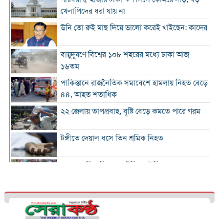
খেলাপিদের ধরা যায় না
উনি তো রুই মাছ দিয়ে ভালো করেই খাইছেন: কাদের
বায়ুদূষণে বিশ্বের ১০৮ শহরের মধ্যে ঢাকা আজ
১৬তম
পাকিস্তানে রাজনৈতিক সমাবেশে হামলায় নিহত বেড়ে
৪৪, আহত শতাধিক
২২ জেলায় তাপপ্রবাহ, বৃষ্টি বেড়ে কমতে পারে গরম
টঙ্গীতে দেয়াল ধসে তিন শ্রমিক নিহত
১২ রানে লিড নিয়ে অস্ট্রেলিয়ার ইনিংস শেষ
গলে যাওয়া হিমবাহ থেকে মিলল ৩৭ বছর আগে
নিখোঁজ পর্যটকের মরদেহ