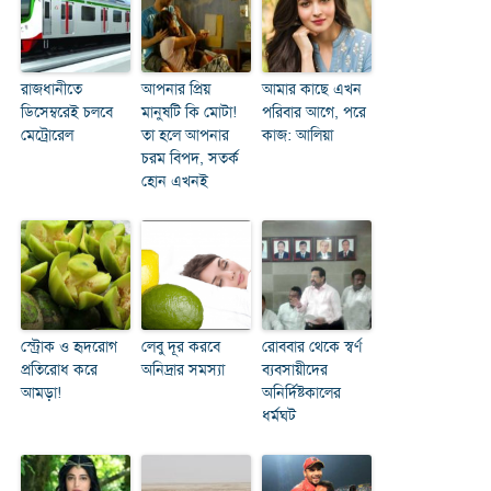
রাজধানীতে
আপনার প্রিয়
আমার কাছে এখন
ডিসেম্বরেই চলবে
মানুষটি কি মোটা!
পরিবার আগে, পরে
মেট্রোরেল
তা হলে আপনার
কাজ: আলিয়া
চরম বিপদ, সতর্ক
হোন এখনই
স্ট্রোক ও হৃদরোগ
লেবু দূর করবে
রোববার থেকে স্বর্ণ
প্রতিরোধ করে
অনিদ্রার সমস্যা
ব্যবসায়ীদের
আমড়া!
অনির্দিষ্টকালের
ধর্মঘট