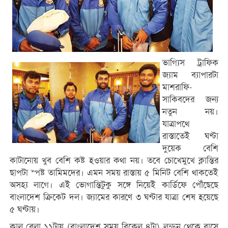
ভাগ্যিস ট্রাফিক
জ্যাম ব্যাপারটা
মাশরাফি-
সাকিবদের জন্য
নতুন নয়।
যাত্রাপথে
রাস্তাতেই ঘণ্টা
দুয়েক বেশি
কাটানোয় খুব বেশি কষ্ট হওয়ার কথা নয়। তবে চোখেমুখে ক্লান্তির
ছাপটা স্পষ্ট তামিমদের। এমন সময় রাস্তায় ৫ মিনিট বেশি থাকতেই
অসহ্য লাগে। এই ভোগান্তিটুকু সঙ্গে নিয়েই কার্ডিফে পৌঁছেছে
বাংলাদেশ ক্রিকেট দল। জ্যামের কারণে ৩ ঘণ্টার যাত্রা শেষ হয়েছে
৫ ঘণ্টায়।
কাল বেলা ১১টায় (বাংলাদেশ সময় বিকেল ৪টা) লন্ডন থেকে বাসে