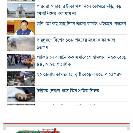
গরিবরা ৫ হাজার টাকা ঋণ নিলে কোমরে দড়ি, বড়
খেলাপিদের ধরা যায় না
উনি তো রুই মাছ দিয়ে ভালো করেই খাইছেন: কাদের
বায়ুদূষণে বিশ্বের ১০৮ শহরের মধ্যে ঢাকা আজ
১৬তম
পাকিস্তানে রাজনৈতিক সমাবেশে হামলায় নিহত বেড়ে
৪৪, আহত শতাধিক
২২ জেলায় তাপপ্রবাহ, বৃষ্টি বেড়ে কমতে পারে গরম
টঙ্গীতে দেয়াল ধসে তিন শ্রমিক নিহত
১২ রানে লিড নিয়ে অস্ট্রেলিয়ার ইনিংস শেষ
গলে যাওয়া হিমবাহ থেকে মিলল ৩৭ বছর আগে
নিখোঁজ পর্যটকের মরদেহ