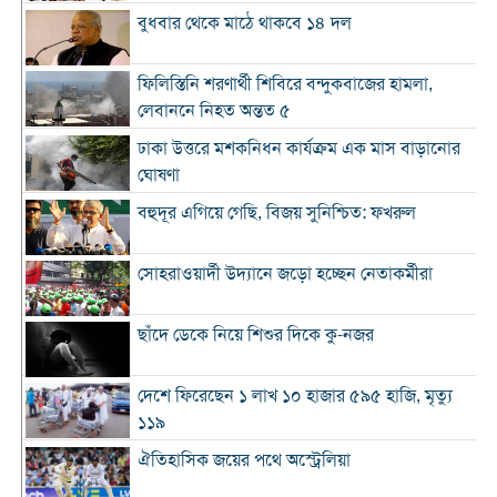
বুধবার থেকে মাঠে থাকবে ১৪ দল
ফিলিস্তিনি শরণার্থী শিবিরে বন্দুকবাজের হামলা,
লেবাননে নিহত অন্তত ৫
ঢাকা উত্তরে মশকনিধন কার্যক্রম এক মাস বাড়ানোর
ঘোষণা
বহুদূর এগিয়ে গেছি, বিজয় সুনিশ্চিত: ফখরুল
সোহরাওয়ার্দী উদ্যানে জড়ো হচ্ছেন নেতাকর্মীরা
ছাঁদে ডেকে নিয়ে শিশুর দিকে কু-নজর
দেশে ফিরেছেন ১ লাখ ১০ হাজার ৫৯৫ হাজি, মৃত্যু
১১৯
ঐতিহাসিক জয়ের পথে অস্ট্রেলিয়া