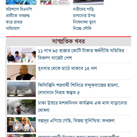
বরিশালে বিএনপি
নারীদের গাড়ি
প্রার্থীকে অবরুদ্ধ
চালানোর উপর
করে রাখার
নিষেধাজ্ঞা তুলে
অভিযোগ
নিচ্ছে সৌদি
সাম্প্রতিক খবর
১১ লাখ ৯৫ হাজার কোটি টাকার অর্থনীতি সমিতির
বিকল্প বাজেট পেশ
বুধবার থেকে মাঠে থাকবে ১৪ দল
ফিলিস্তিনি শরণার্থী শিবিরে বন্দুকবাজের হামলা,
লেবাননে নিহত অন্তত ৫
ঢাকা উত্তরে মশকনিধন কার্যক্রম এক মাস বাড়ানোর
ঘোষণা
বহুদূর এগিয়ে গেছি, বিজয় সুনিশ্চিত: ফখরুল