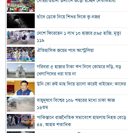
সোহরাওয়ার্দী উদ্যানে জড়ো হচ্ছেন নেতাকর্মীরা
ছাঁদে ডেকে নিয়ে শিশুর দিকে কু-নজর
দেশে ফিরেছেন ১ লাখ ১০ হাজার ৫৯৫ হাজি, মৃত্যু
১১৯
ঐতিহাসিক জয়ের পথে অস্ট্রেলিয়া
গরিবরা ৫ হাজার টাকা ঋণ নিলে কোমরে দড়ি, বড়
খেলাপিদের ধরা যায় না
উনি তো রুই মাছ দিয়ে ভালো করেই খাইছেন: কাদের
বায়ুদূষণে বিশ্বের ১০৮ শহরের মধ্যে ঢাকা আজ
১৬তম
পাকিস্তানে রাজনৈতিক সমাবেশে হামলায় নিহত বেড়ে
৪৪, আহত শতাধিক