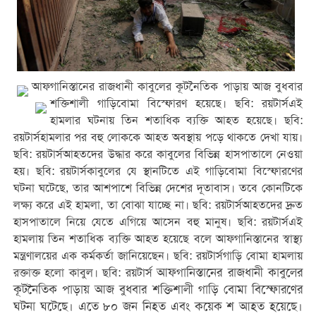
আফগানিস্তানের রাজধানী কাবুলের কূটনৈতিক পাড়ায় আজ বুধবার
শক্তিশালী গাড়িবোমা বিস্ফোরণ হয়েছে। ছবি: রয়টার্স
এই
হামলার ঘটনায় তিন শতাধিক ব্যক্তি আহত হয়েছে। ছবি:
রয়টার্স
হামলার পর বহু লোককে আহত অবস্থায় পড়ে থাকতে দেখা যায়।
ছবি: রয়টার্স
আহতদের উদ্ধার করে কাবুলের বিভিন্ন হাসপাতালে নেওয়া
হয়। ছবি: রয়টার্স
কাবুলের যে স্থানটিতে এই গাড়িবোমা বিস্ফোরণের
ঘটনা ঘটেছে, তার আশপাশে বিভিন্ন দেশের দূতাবাস। তবে কোনটিকে
লক্ষ্য করে এই হামলা, তা বোঝা যাচ্ছে না। ছবি: রয়টার্স
আহতদের দ্রুত
হাসপাতালে নিয়ে যেতে এগিয়ে আসেন বহু মানুষ। ছবি: রয়টার্স
এই
হামলায় তিন শতাধিক ব্যক্তি আহত হয়েছে বলে আফগানিস্তানের স্বাস্থ্য
মন্ত্রণালয়ের এক কর্মকর্তা জানিয়েছেন। ছবি: রয়টার্স
গাড়ি বোমা হামলায়
আফগানিস্তানের রাজধানী কাবুলের
রক্তাক্ত হলো কাবুল। ছবি: রয়টার্স
কূটনৈতিক পাড়ায় আজ বুধবার শক্তিশালী গাড়ি বোমা বিস্ফোরণের
ঘটনা ঘটেছে। এতে ৮০ জন নিহত এবং কয়েক শ আহত হয়েছে।