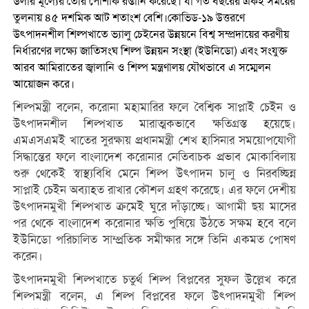
ডলার মূল্যের তৈরি পোশাক রপ্তানি করেছে। যা গত বছরের একই সময়ের
তুলনায় ৪৫ দশমিক আট শতাংশ বেশি।কোভিড-১৯ উত্তরণে
উৎপাদনশীল শিল্পখাতে ভ্যালু চেইনের উন্নয়নে বিশ্ব সম্প্রদায়ের করণীয়
নির্ধারণের লক্ষ্যে জাতিসংঘ শিল্প উন্নয়ন সংস্থা (ইউনিডো) এবং সংযুক্ত
আরব আমিরাতের জ্বালানি ও শিল্প মন্ত্রণালয় যৌথভাবে এ সম্মেলন
আয়োজন করে।
শিল্পমন্ত্রী বলেন, করোনা মহামারির ফলে বৈশ্বিক সাপ্লাই চেইন ও
উৎপাদনশীল শিল্পখাত মারাত্মকভাবে ক্ষতিগ্রস্ত হয়েছে।
এমএসএমই খাতের সুরক্ষায় প্রধানমন্ত্রী শেখ হাসিনার সময়োপযোগী
সিদ্ধান্তের ফলে বাংলাদেশ করোনার নেতিবাচক প্রভাব মোকাবিলায়
শুরু থেকেই স্বাস্থ্যবিধি মেনে শিল্প উৎপাদন চালু ও নিরবচ্ছিন্ন
সাপ্লাই চেইন অব্যাহত রাখার কৌশল গ্রহণ করেছে। এর ফলে দেশীয়
উৎপাদনমুখী শিল্পখাত ক্রমেই ঘুরে দাঁড়াচ্ছে। আগামী ছয় মাসের
পর থেকে বাংলাদেশ করোনার ক্ষতি পুষিয়ে উঠতে সক্ষম হবে বলে
ইউনিডো পরিচালিত সাম্প্রতিক সমীক্ষার সঙ্গে তিনি একমত পোষণ
করেন।
উৎপাদনমুখী শিল্পখাতে চতুর্থ শিল্প বিপ্লবের সুফল উল্লেখ করে
শিল্পমন্ত্রী বলেন, এ শিল্প বিপ্লবের ফলে উৎপাদনমুখী শিল্প