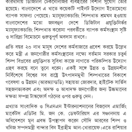
কারখানায় ডিজিটাল টেকনোলজির ব্যবহারের বিশাল সুযোগ তৈরি
হয়েছে। বাংলাদেশে এ খাতে কয়েকটি পাইলট উদ্যোগ ইতোমেধ্যে
ব্যাপক সাফল্য পেয়েছে। ম্যানুফ্যাকচারিং শিল্পখাত শ্রমঘন হওয়ায়
বাংলাদেশের মতো জনবহুল দেশে ডিজিটাল প্রযুক্তিনির্ভর
ম্যানুফ্যাকচারিং শিল্পখাত করোনা পরবর্তীতে ব্যাপক কর্মসংস্থান সৃষ্টি
ও দারিদ্র্য বিমোচনে গুরুত্বপূর্ণ অবদান রাখবে।
প্রতি বছর ২০ লাখ মানুষ দেশের কর্মবাজারে প্রবেশ করছে উল্লেখ
করে মন্ত্রী এ জনগোষ্ঠীর কর্মসংস্থানের লক্ষ্যে বর্তমান সরকার চতুর্থ
শিল্প বিপ্লবের প্রযুক্তিগত সুবিধা কাজে লাগাতে পরিকল্পিত উদ্যোগ
গ্রহণ করছে বলে তুলে ধরেন। একই সঙ্গে উন্নত ও উন্নয়নশীল
নির্বিশেষে বিশ্বের সব রাষ্ট্রে উৎপাদনমুখী শিল্পখাতের বিকাশে
গবেষণা ও উন্নয়ন (আরঅ্যান্ডডি) সহায়তা জোরদার, হাইটেক সার্ভিস
সহজলভ্যকরণ এবং অদক্ষ ও আধাদক্ষ জনগোষ্ঠীর জন্য উচ্চমানের
দক্ষতা সম্পন্ন টাস্কফোর্স গঠনের ওপর গুরুত্ব দেন।
প্রখ্যাত সাংবাদিক ও সিএনএন ইন্টারন্যাশনালের বিজনেস এমার্জিং
মার্কেটস এডিটর মি. জন কে. ডেফটারিয়স এর সঞ্চালনায় এ
অধিবেশনে মূল প্রবন্ধ উপস্থাপন করেন সৌদি আরবের শিল্প ও
খনিজ সম্পদমন্ত্রী বান্দার বিন ইব্রাহীম আল-খোরায়েফ।এতে রাশিয়ার