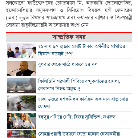
সলকোবো ফাউন্ডেশনের চেয়ারম্যান মি. আরকাদি দোভোরোভিচ,
ইন্দোনেশিয়ার সমুদ্রসম্পদ ও বিনিয়োগ বিষয়ক মন্ত্রী জেনারেল
(অব.) লুহুত বিনসার পাণ্ডজায়ান এবং রুয়ান্ডার বাণিজ্য ও শিল্পমন্ত্রী
সোরায়া হাকুজিয়েরেমি আলোচনায় অংশ নেন।
সাম্প্রতিক খবর
১১ লাখ ৯৫ হাজার কোটি টাকার অর্থনীতি সমিতির
বিকল্প বাজেট পেশ
বুধবার থেকে মাঠে থাকবে ১৪ দল
ফিলিস্তিনি শরণার্থী শিবিরে বন্দুকবাজের হামলা,
লেবাননে নিহত অন্তত ৫
ঢাকা উত্তরে মশকনিধন কার্যক্রম এক মাস বাড়ানোর
ঘোষণা
বহুদূর এগিয়ে গেছি, বিজয় সুনিশ্চিত: ফখরুল
সোহরাওয়ার্দী উদ্যানে জড়ো হচ্ছেন নেতাকর্মীরা