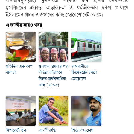
আলহামদুলিল্লাহ! মুসলিমরা সংখ্যায় কম হলেও সেখানকার
মুসলিমদের একান্ত আন্তরিকতা ও ধর্মভীরুতার দরুন সেখানে
ইসলামের প্রচার ও প্রসারের কাজ জোরেশোরেই চলছে।
এ জাতীয় আরও খবর
প্রতিদিন এক কাপ
গুলশান হামলার পর
রাজধানীতে
লাল চা
বিভিন্ন অভিযানে
ডিসেম্বরেই চলবে
নিহত অর্ধশতাধিক
মেট্রোরেল
জঙ্গি (ভিডিও)
সিগারেটে শুল্ক
তরুণী ধর্ষণ:
শিরোপায় চোখ