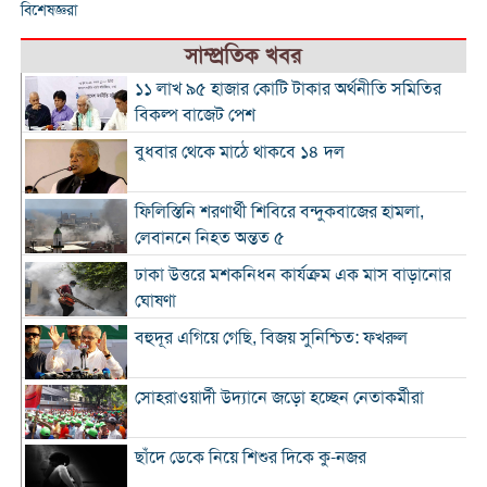
বিশেষজ্ঞরা
সাম্প্রতিক খবর
১১ লাখ ৯৫ হাজার কোটি টাকার অর্থনীতি সমিতির
বিকল্প বাজেট পেশ
বুধবার থেকে মাঠে থাকবে ১৪ দল
ফিলিস্তিনি শরণার্থী শিবিরে বন্দুকবাজের হামলা,
লেবাননে নিহত অন্তত ৫
ঢাকা উত্তরে মশকনিধন কার্যক্রম এক মাস বাড়ানোর
ঘোষণা
বহুদূর এগিয়ে গেছি, বিজয় সুনিশ্চিত: ফখরুল
সোহরাওয়ার্দী উদ্যানে জড়ো হচ্ছেন নেতাকর্মীরা
ছাঁদে ডেকে নিয়ে শিশুর দিকে কু-নজর