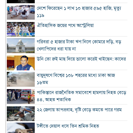
দেশে ফিরেছেন ১ লাখ ১০ হাজার ৫৯৫ হাজি, মৃত্যু
১১৯
ঐতিহাসিক জয়ের পথে অস্ট্রেলিয়া
গরিবরা ৫ হাজার টাকা ঋণ নিলে কোমরে দড়ি, বড়
খেলাপিদের ধরা যায় না
উনি তো রুই মাছ দিয়ে ভালো করেই খাইছেন: কাদের
বায়ুদূষণে বিশ্বের ১০৮ শহরের মধ্যে ঢাকা আজ
১৬তম
পাকিস্তানে রাজনৈতিক সমাবেশে হামলায় নিহত বেড়ে
৪৪, আহত শতাধিক
২২ জেলায় তাপপ্রবাহ, বৃষ্টি বেড়ে কমতে পারে গরম
টঙ্গীতে দেয়াল ধসে তিন শ্রমিক নিহত