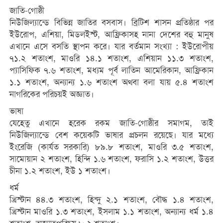
জাতি-গোষ্ঠী
নিউজিল্যান্ডে বিভিন্ন জাতির বসবাস। ব্রিটিশ শাসন প্রতিষ্ঠার পর
ইউরোপ, এশিয়া, মিডলইস্ট, আফ্রিকাসহ নানা দেশের বহু মানুষ
এখানে এসে বসতি স্থাপন করে। যার বর্তমান সংখ্যা : ইউরোপীয়
৭১.২ শতাংশ, মাওরি ১৪.১ শতাংশ, এশিয়ান ১১.৩ শতাংশ,
প্যাসিফিক ৭.৬ শতাংশ, মধ্যম পূর্ব লাতিন আমেরিকান, আফ্রিকান
১.১ শতাংশ, অন্যান্য ১.৬ শতাংশ অথবা বলা যায় ৫.৪ শতাংশ
নাগরিকের পরিচয়ই অজ্ঞাত।
ভাষা
যেহেতু এখানে হরেক রকম জাতি-গোষ্ঠীর সমাগম, তাই
নিউজিল্যান্ডে বেশ কয়েকটি ভাষার প্রচলন রয়েছে। যার মধ্যে
ইংরেজি (কার্যত সরকারি) ৮৯.৮ শতাংশ, মাওরি ৩.৫ শতাংশ,
সামোয়ান ২ শতাংশ, হিন্দি ১.৬ শতাংশ, ফরাসি ১.২ শতাংশ, উত্তর
চীনা ১.২ শতাংশ, ইউ ১ শতাংশ।
ধর্ম
খ্রিস্টান ৪৪.৩ শতাংশ, হিন্দু ২.১ শতাংশ, বৌদ্ধ ১.৪ শতাংশ,
খ্রিস্টান মাওরি ১.৩ শতাংশ, ইসলাম ১.১ শতাংশ, অন্যান্য ধর্ম ১.৪