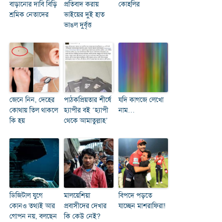
বাড়ানোর দাবি বিড়ি
প্রতিবাদ করায়
কোহলির
শ্রমিক নেতাদের
ভাইয়ের দুই হাত
ভাঙল দুর্বৃত্ত
জেনে নিন, দেহের
পাঠকপ্রিয়তার শীর্ষে
যদি কাগজে লেখো
কোথায় তিল থাকলে
হ্যাপীর বই ‘হ্যাপী
নাম…
কি হয়
থেকে আমাতুল্লাহ’
ডিজিটাল যুগে
মালয়েশিয়া
বিপদে পড়তে
কোনও তথ্যই আর
প্রবাসীদের দেখার
যাচ্ছেন মাশরাফিরা!
গোপন নয়, বলছেন
কি কেউ নেই?