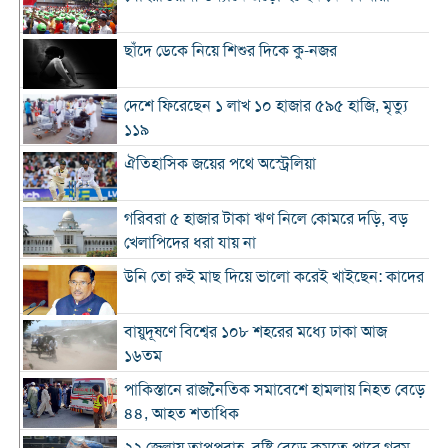
ছাঁদে ডেকে নিয়ে শিশুর দিকে কু-নজর
দেশে ফিরেছেন ১ লাখ ১০ হাজার ৫৯৫ হাজি, মৃত্যু
১১৯
ঐতিহাসিক জয়ের পথে অস্ট্রেলিয়া
গরিবরা ৫ হাজার টাকা ঋণ নিলে কোমরে দড়ি, বড়
খেলাপিদের ধরা যায় না
উনি তো রুই মাছ দিয়ে ভালো করেই খাইছেন: কাদের
বায়ুদূষণে বিশ্বের ১০৮ শহরের মধ্যে ঢাকা আজ
১৬তম
পাকিস্তানে রাজনৈতিক সমাবেশে হামলায় নিহত বেড়ে
৪৪, আহত শতাধিক
২২ জেলায় তাপপ্রবাহ, বৃষ্টি বেড়ে কমতে পারে গরম