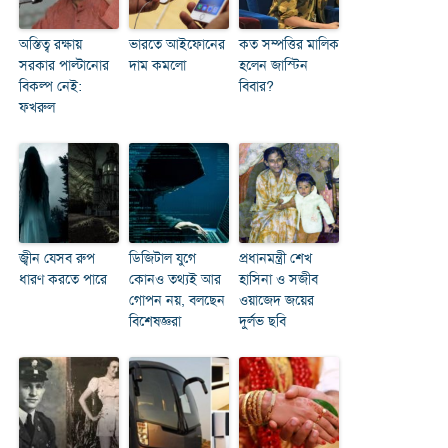
অস্তিত্ব রক্ষায়
ভারতে আইফোনের
কত সম্পত্তির মালিক
সরকার পাল্টানোর
দাম কমলো
হলেন জাস্টিন
বিকল্প নেই:
বিবার?
ফখরুল
জ্বীন যেসব রুপ
ডিজিটাল যুগে
প্রধানমন্ত্রী শেখ
ধারণ করতে পারে
কোনও তথ্যই আর
হাসিনা ও সজীব
গোপন নয়, বলছেন
ওয়াজেদ জয়ের
বিশেষজ্ঞরা
দুর্লভ ছবি