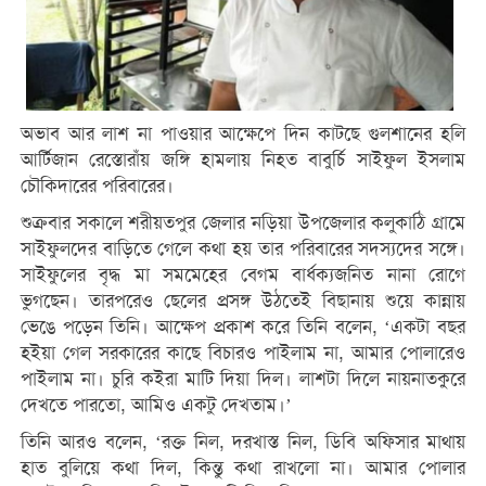
অভাব আর লাশ না পাওয়ার আক্ষেপে দিন কাটছে গুলশানের হলি
আর্টিজান রেস্তোরাঁয় জঙ্গি হামলায় নিহত বাবুর্চি সাইফুল ইসলাম
চৌকিদারের পরিবারের।
শুক্রবার সকালে শরীয়তপুর জেলার নড়িয়া উপজেলার কলুকাঠি গ্রামে
সাইফুলদের বাড়িতে গেলে কথা হয় তার পরিবারের সদস্যদের সঙ্গে।
সাইফুলের বৃদ্ধ মা সমমেহের বেগম বার্ধক্যজনিত নানা রোগে
ভুগছেন। তারপরেও ছেলের প্রসঙ্গ উঠতেই বিছানায় শুয়ে কান্নায়
ভেঙে পড়েন তিনি। আক্ষেপ প্রকাশ করে তিনি বলেন, ‘একটা বছর
হইয়া গেল সরকারের কাছে বিচারও পাইলাম না, আমার পোলারেও
পাইলাম না। চুরি কইরা মাটি দিয়া দিল। লাশটা দিলে নায়নাতকুরে
দেখতে পারতো, আমিও একটু দেখতাম।’
তিনি আরও বলেন, ‘রক্ত নিল, দরখাস্ত নিল, ডিবি অফিসার মাথায়
হাত বুলিয়ে কথা দিল, কিন্তু কথা রাখলো না। আমার পোলার