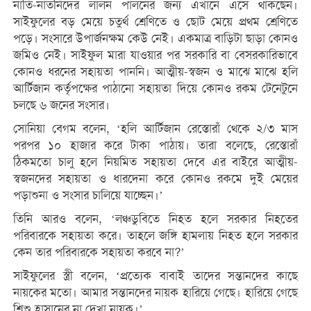
নাতি-নাতনিদের লালন পালনের জন্য এখানে এসে থাকছেন।
সাইফুলের বড় মেয়ে চতুর্থ শ্রেণিতে ও ছোট মেয়ে প্রথম শ্রেণিতে
পড়ে। সংসারে উপার্জনক্ষম কেউ নেই। একমাত্র বাড়িটা ছাড়া কোনও
জমিও নেই। সাইফুল মারা যাওয়ার পর সরকারি বা বেসরকারিভাবে
কোনও ধরনের সহায়তা পাননি। আত্মীয়-স্বজন ও মাঝে মাঝে হলি
আর্টিজান কর্তৃপক্ষের পাঠানো সহায়তা দিয়ে কোনও রকম টেনেটুনে
চলছে ৬ জনের সংসার।
সোনিয়া বেগম বলেন, ‘হলি আর্টিজান রেস্তোরাঁ থেকে ২/৩ মাস
পরপর ১০ হাজার করে টাকা পাঠায়। তারা বলেছে, রেস্তোরাঁ
ঠিকমতো চালু হলে নিয়মিত সহায়তা দেবে এর বাইরে আত্মীয়-
স্বজনদের সহায়তা ও ধারদেনা করে কোনও রকমে দুই মেয়ের
পড়াশুনা ও সংসার চালিয়ে যাচ্ছেন।’
তিনি আরও বলেন, ‘লঞ্চডুবিতে নিহত হলে সরকার নিহতের
পরিবারকে সহায়তা করে। তাহলে জঙ্গি হামলায় নিহত হলে সরকার
কেন তার পরিবারকে সহায়তা করবে না?’
সাইফুলের স্ত্রী বলেন, ‘প্রত্যেক বাবাই তাদের সন্তানদের কাছে
নায়কের মতো। আমার সন্তানদের নায়ক হারিয়ে গেছে। হারিয়ে গেছে
শিশু হাসানের না দেখা নায়ক।’