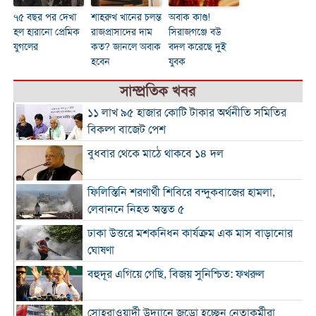
৭৫ বছর পর দেখা
শাহরুখ খানের চলন্ত
অবাক কাণ্ড!
হল হারানো প্রেমিক
রাজপ্রাসাদের দাম
সিরাজগঞ্জে বউ
যুগলের
কত? জানলে অবাক
বদল করেছে দুই
হবেন
যুবক
সাম্প্রতিক খবর
১১ লাখ ৯৫ হাজার কোটি টাকার অর্থনীতি সমিতির
বিকল্প বাজেট পেশ
বুধবার থেকে মাঠে থাকবে ১৪ দল
ফিলিস্তিনি শরণার্থী শিবিরে বন্দুকবাজের হামলা,
লেবাননে নিহত অন্তত ৫
ঢাকা উত্তরে মশকনিধন কার্যক্রম এক মাস বাড়ানোর
ঘোষণা
বহুদূর এগিয়ে গেছি, বিজয় সুনিশ্চিত: ফখরুল
সোহরাওয়ার্দী উদ্যানে জড়ো হচ্ছেন নেতাকর্মীরা